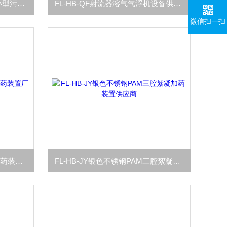
FL-HB-GY拉面馆自动隔油池小型污水设备供应商
FL-HB-QF射流器溶气气浮机设备供应商厂家
微信扫一扫
FL-HB-JY白石灰粉末状料仓加药装置厂家供应商
FL-HB-JY银色不锈钢PAM三腔絮凝加药装置供应商