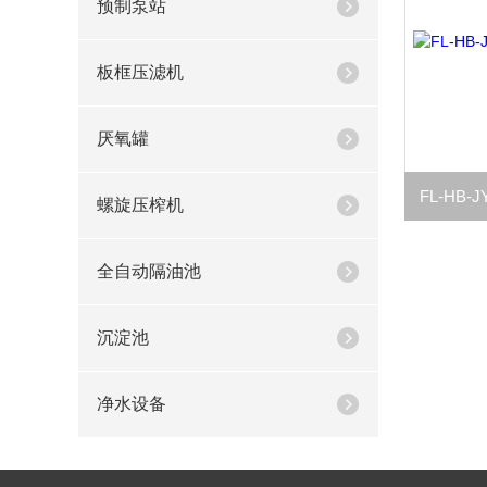
预制泵站
板框压滤机
厌氧罐
螺旋压榨机
全自动隔油池
沉淀池
净水设备