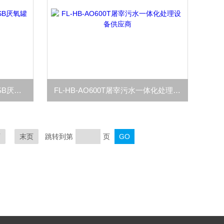
FL-HB-YY低耗三相分离器UASB厌氧罐污水处理设备厂家
FL-HB-AO600T屠宰污水一体化处理设备供应商
页
末页
跳转到第
页