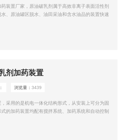
加药装置厂家，原油破乳剂属于高效非离子表面活性剂
脱水、原油罐区脱水、油田采油和含水油品的装置快速
脱盐脱水。破乳剂加药装置的工作原理是将破乳剂加到
油相中，并进入到要被破坏的乳状液水滴上。
乳剂加药装置
：
浏览量：
3439
置，采用的是机电一体化结构形式，从安装上可分为固
形式的加药装置均配有搅拌系统、加药系统和自动控制
一个整体，加上变频控制系统，可实现就地控制、远程
加药。具有结构紧凑，体积小、噪音低、工作平稳、安