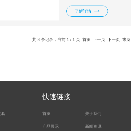
性能特点:加药量精确、恒定。加
加量易于调节。
了解详情
共 8 条记录，当前 1 / 1 页 首页 上一页 下一页 末
快速链接
配套
首页
关于我们
产品展示
新闻资讯