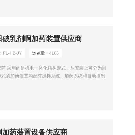
。为了克服这种现象，除保证干粉料斗的密封外，我们
化油田破乳剂啊加药装置供应商
：
FL-HB-JY
浏览量：
4166
商 采用的是机电一体化结构形式，从安装上可分为固
形式的加药装置均配有搅拌系统、加药系统和自动控制
一个整体，加上变频控制系统，可实现就地控制、远程
加药。具有结构紧凑，体积小、噪音低、工作平稳、安
加药装置通过不同的工艺设计，精确配置各类固体和液
破乳剂加药装置设备供应商