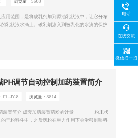
：
浏览量：
3608
电话
及应用范围，是将破乳剂加到原油乳状液中，让它分布
坏的乳状液水滴上。破乳剂渗入到被乳化的水滴的保护
乳剂以分子状态分布于油相当中，它向乳化水滴表面层
在线交流
水溶性破乳剂则首先要从水相进入油相，在油相中进行
滴上。
微信扫一扫
水酸碱PH调节自动控制加药装置简介
：
FL-JY-8
浏览量：
3814
制加药装置简介 成套加药装置药粉的计量 粉末状
机的干粉料斗中，之后药粉在重力作用下会滑移到喂料
带动下将药粉输送到加热料斗中。喂料量的大小可以由
制。如果空气湿度相对较大时，絮凝剂分子会变得很潮