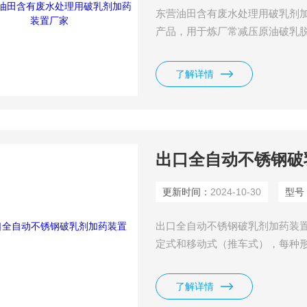
东营油田含有废水处理用破乳剂
产品，用于炼厂常减压原油破乳
脱水中，也用于炼厂电脱盐系统
原油乳状液中，让它分布在整个
了解详情
出口全自动不锈钢破
更新时间：
2024-10-30
型号
出口全自动不锈钢破乳剂加药装
定式和移动式（推车式），每种
系统。几个固定式撬装可组合成
自动控制、手动和自动相互转换
了解详情
装简单、操作使用方便等优点。