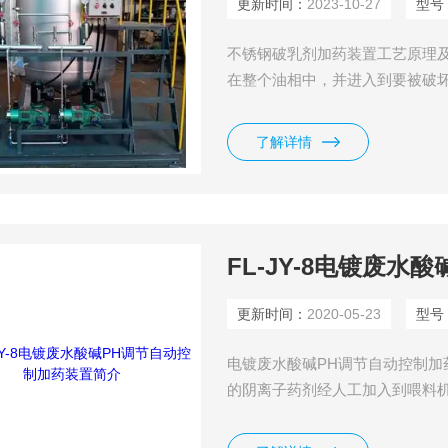
更新时间：
2023-10-27
型号
不锈钢破乳剂加药装置工艺原理
在整个油相中，并进入到要被破
层，并破坏保护层。油溶性的破
的移动是纯粹的分子扩散运动。
了解详情
再分配以后，再扩散到乳化的水
FL-JY-8电镀废
更新时间：
2020-05-23
型号
电镀废水酸碱PH调节自动控
的阴离子药剂经人工加入到喂料
螺旋里，喂料螺旋在减速电机的
PLC的控制下进行精确计量和控