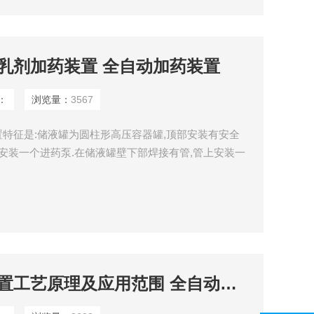
乳剂加药装置 全自动加药装置
：
浏览量：
3567
特征是:储液罐为圆柱形高压容器罐,顶部安装有安全
上安装一个进药泵.在储液罐壁下部焊接有管,管上安装一
液位计.在储液罐壁底部焊接有排污管,排污管上安装有
乳剂加药装置能很好地实现原油脱水加药,克服了人工配
水混合不均,影响原油脱水,影响原油生产的不足.
不锈钢破乳剂加药装置工艺原理及应用范围 全自动加药装置