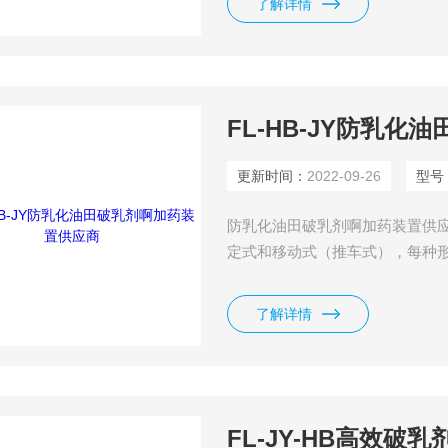
了解详情
湿，并有可能粘到喂料机侧壁上
在喂料机的下
FL-HB-JY防乳
更新时间：
2022-09-26
型号
防乳化油田破乳剂啊加药装置供应
定式和移动式（推车式），每种
系统。几个固定式撬装可组合成
自动控制、手动和自动相互转换
了解详情
装简单、操作使用方便等优点。 
体的化学药品的溶
FL-JY-HB高效