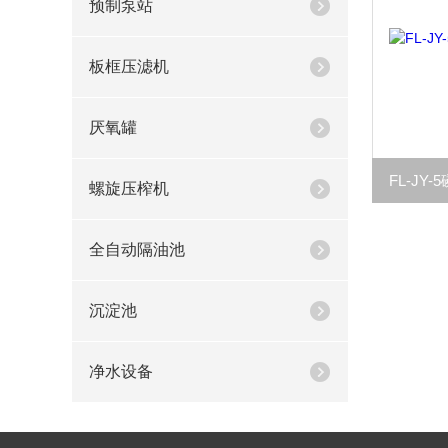
预制泵站
板框压滤机
厌氧罐
FL-J
螺旋压榨机
全自动隔油池
沉淀池
净水设备