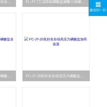
FL-JY-6除垢磷酸盐三聚磷酸钠全自动加药设备厂家
FL-JY-7工业阻垢磷酸盐磷酸三钠磷酸四钠加药定制
微信扫一扫
FL-JY-6生产销售锅炉联氨氨水磷酸盐全自动加药装置
FC-JY-20良好全自动高压力磷酸盐加药装置