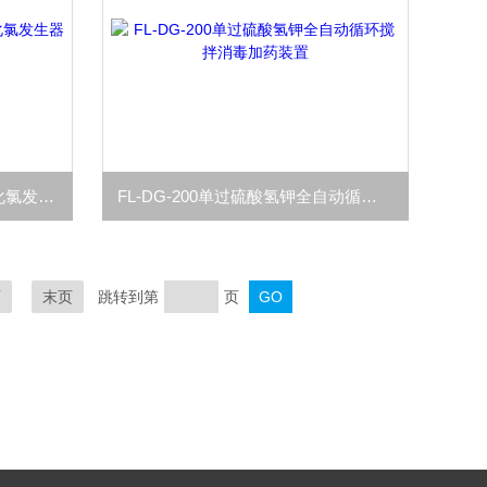
FC-JY-500医院自动消毒二氧化氯发生器投加器厂家特惠
FL-DG-200单过硫酸氢钾全自动循环搅拌消毒加药装置
页
末页
跳转到第
页