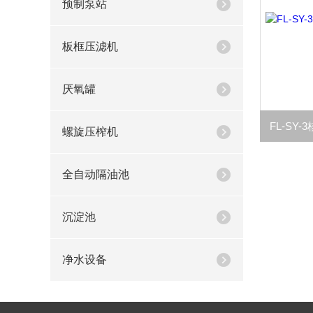
预制泵站
板框压滤机
厌氧罐
螺旋压榨机
全自动隔油池
沉淀池
净水设备