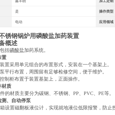
鑫丰朗
加工定制
是
操作类型
电动
应用领域
不锈钢锅炉用磷酸盐加药装置
备概述
包括
磷酸盐
加药系统。
布置
装置采用单元组合的布置形式，安装在一个基架上。
泵平行布置，周围留有足够检修空间，便于维护。
控制柜布置于装置基架上，正面操作。
件材质
件的材质主要分为碳钢、
不锈钢、
PP、PVC、
PE
等
。
位检测、自动停泵
箱设置
磁翻板
液位计，实现就地液位低限报警，防止