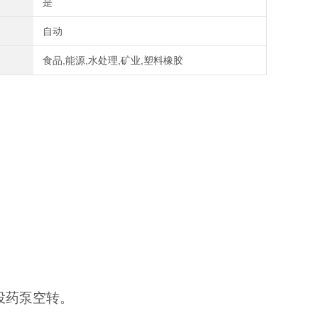
是
自动
食品,能源,水处理,矿业,塑料橡胶
投药泵空转。