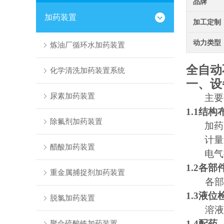
品牌
加药装置
加工定制
动力类型
炼油厂循环水加药装置
全自动
化学清洗加药装置系统
一、设
尿素加药装置
主要
1.1结构
除氟剂加药装置
加药
计量
醋酸加药装置
电气
1.2各部
重金属捕捉剂加药装置
各部
1.3液
脱氯加药装置
溶液
1.4配药
聚合硫酸铁加药装置