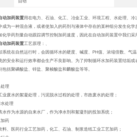
自动
自动加药装置
用在电力、石油、化工、冶金工业、环境工程、水处理、冷
中成为一种混合液，或者使加入的药剂与液体中存在的某种组分发生化学
加化学药剂量自动跟踪调节控制加药速度，因此在自动加药装置中我们采
自动加药装置
工艺原理：、
却系统在自然运行时，会因循环水的硬度、碱度、PH值、浓缩倍数、气
统的安全和运行效率都会生产不良影响。为了抑制循环水加药装置结垢或
剂包括聚磷酸盐、锌盐、聚梭酸盐和麟酸盐等等。
处理
废水的絮凝处理，污泥脱水过程的处理，市政废水的处理；
水处理
作为水源的自来水厂，作为净水剂和絮凝剂的投加系统；
加药
、医药行业工艺加药，化工、石油、制浆造纸工业工艺加药；