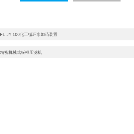
FL-JY-100化工循环水加药装置
精密机械式板框压滤机