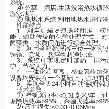
系统。
④
公寓、酒店
:
生活洗浴热水循
游泳池等。
⑤
地热水系统
:
利用地热水进行洗
性能特点
1
、利用射频物理场的防垢、缓
能，辅助传统的化学处理方式，对
菌藻类，水质问题进行综合处理。
2
、利
用全程处理器三位
一体的
铁锈、杂质、悬浮物超净过滤。
3
、系统可实现定时加药、排污
护，节省人力。
4
、一体化程度高，整套系统加
设备均安装在一个基础上，占地面
5
、实现全天
24
小时自动连续控制
技术参数
①
控制腐蚀率
:<0.01
毫米
/
年，过
垢除垢效率
>95%
，杀菌灭藻率
>98
②
压力损失
:<0.03~0.06Mpa