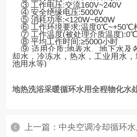
③
工作电压
:
交流
160V~240V
④
安全绝缘电压
:5000V
⑤
消耗功率
:<120W~600W
⑥
工作环境要求
:
温度
0℃~+50℃
⑦
工作温度
(
被处理介质温度
):0
⑧
平均工作时间
:≥5000
小时
⑨
适用介质
:
地表水、地下水及
却水，冷冻水，热水，工业用水，
池用水等
)
地热洗浴采暖循环水用全程物化水
上一篇：
中央空调冷却循环水