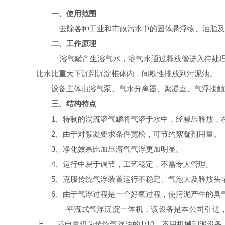
一、使用范围
去除各种工业和市政污水中的固体悬浮物、油脂及
二、工作原理
溶气罐产生溶气水，溶气水通过释放管进入待处理
比水比重大下沉到沉淀椎体内，间歇性排放到污泥池。
设备主体由溶气泵、气水分离器、絮凝室、气浮接触
三、结构特点
1、特制的涡流溶气罐将气溶于水中，经减压释放，在
2、由于对絮凝要求条件宽松，可节约絮凝剂用量。
3、净化效果比加压溶气气浮更加明显。
4、运行中易于调节，工艺稳定，不需专人管理。
5、克服传统气浮装置运行不稳定、气泡大及释放头
6、由于气浮过程是一个好氧过程，使污泥产生的臭
平流式气浮沉淀一体机，该设备是本公司引进，
上。 耗电量仅为传统气浮法的1/10，不用机械刮泥设