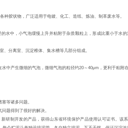
各种胶状物，广泛适用于电镀、化工、造纸、炼油、制革废水等。
的水中，小气泡缓慢上升并粘附于杂质颗粒上，形成比重小于水的
室、分离室、沉淀椎体、集水槽等几部分组成。
水中产生微细的气泡，微细气泡的粒径约20～40μm，更利于粘附
堵塞等诸多问题。
气问题得到了很好的解决。
新研制开发的产品，获得山东省环境保护产品使用认可证书。该系统对
备，每个贮泥斗单独设排泥管，各自独立排泥，互不干扰，保证沉淀浓