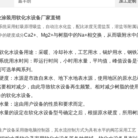
鑫丰朗
加工定制
业涂装用软化水设备厂家直销
系统采用虹吸原理吸盐，自动注水化盐，配比浓度无需盐泵，溶盐等附属
Ca2+、Mg2+与树脂中的Na+相交换，从而吸附水中
中的硬度成分
钢软化水设备用途：采暖、冷却补水，工艺用水，锅炉用水，钢铁
水系统用水时间：即运行时间，小时用水量，平均值，峰值设备是
则可选单阀系列。
总硬度：水源是市政自来水、地下水地表水源，使用地区的原水总
然要相对减少，由此导致软水设备再生频繁。相对减少树脂的使
号的软化水设备。
用水量：这由用户设备的性质和要求而定。
制水量的设定在软化水设备型号确定之后，根据原水硬度，所用树
生产设备采用微电脑控制器，其水流控制方式为具有水平的阀芯采用工艺