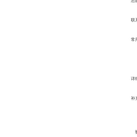
您
联
常
详
补