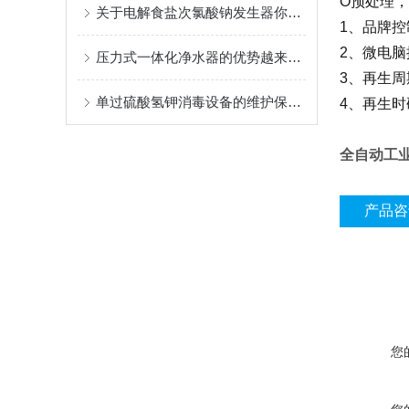
O预处理
关于电解食盐次氯酸钠发生器你了解多少？
1、品牌
2、微电
压力式一体化净水器的优势越来越突出
3、再生
单过硫酸氢钾消毒设备的维护保养是延长使用寿命的关键
4、再生
全自动工
产品咨
您