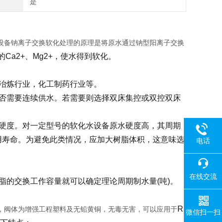
是
设备钠离子交换软化处理的原理是将原水通过钠型阳离子交换
的Ca2+、Mg2+，使水得到软化。
冶炼行业，化工制药行业等。
否需要连续供水。若需要则选择双床集控或双控双床
硬度。对一定型号的软化水设备原水硬度高，其周期
用寿命。为避免此类情况，应加大树脂体积，这意味选
电话
在线交流
脂的交换工作容量就可以确定理论周期制水量(吨)。
R
，阀体为增强工程塑料及无铅黄铜，无毒无害，可以应用于
微信扫一扫