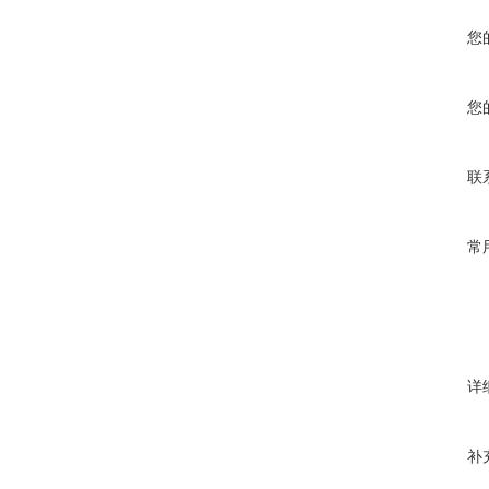
您
您
联
常
详
补