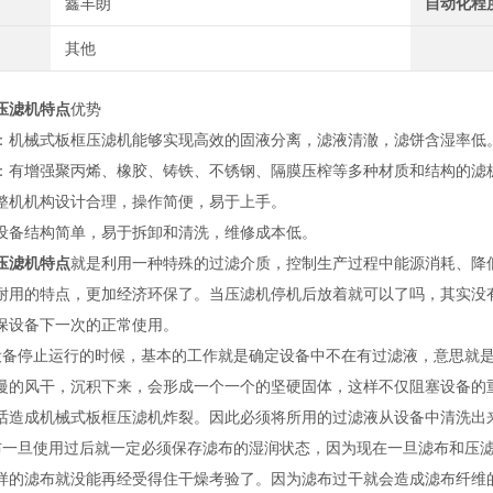
鑫丰朗
自动化程
其他
压滤机特点
优势
：机械式板框压滤机能够实现高效的固液分离，滤液清澈，滤饼含湿率低
：有增强聚丙烯、橡胶、铸铁、不锈钢、隔膜压榨等多种材质和结构的滤
整机机构设计合理，操作简便，易于上手。
设备结构简单，易于拆卸和清洗，维修成本低。
压滤机特点
就是利用一种特殊的过滤介质，控制生产过程中能源消耗、降
耐用的特点，更加经济环保了。当压滤机停机后放着就可以了吗，其实没
保设备下一次的正常使用。
停止运行的时候，基本的工作就是确定设备中不在有过滤液，意思就是
慢的风干，沉积下来，会形成一个一个的坚硬固体，这样不仅阻塞设备的
话造成机械式板框压滤机炸裂。因此必须将所用的过滤液从设备中清洗出
旦使用过后就一定必须保存滤布的湿润状态，因为现在一旦滤布和压滤
样的滤布就没能再经受得住干燥考验了。因为滤布过干就会造成滤布纤维