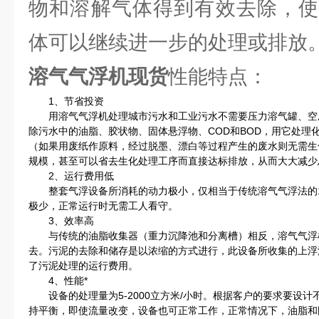
物和溶解气体得到有效去除，使
体可以继续进一步的处理或排放
溶气气浮机现货
性能特点：
1、节省投资
用溶气气浮机处理城市污水和工业污水不需要压力溶气罐、空
除污水中的油脂、胶状物、固体悬浮物、COD和BOD，用它处理
（如果用废纸作原料，经过脱墨、漂白等过程产生的废水则无需生
规模，甚至可以省去生化处理工序而直接达标排放，从而大大减少
2、运行费用低
整套气浮设备所消耗的动力极小，仅相当于传统溶气气浮法的1/8
极少，正常运行时无需工人看守。
3、效率高
与传统的油脂收集器（重力沉降池和分离槽）相反，溶气气浮
去。污泥的去除和储存是以浓缩的方式进行，此设备所收集的上浮
了污泥处理的运行费用。
4、性能*
设备的处理量为5-2000立方米/小时。根据客户的要求要设计
持平衡，即使流量改变，设备也可正常工作，正常情况下，油脂和固