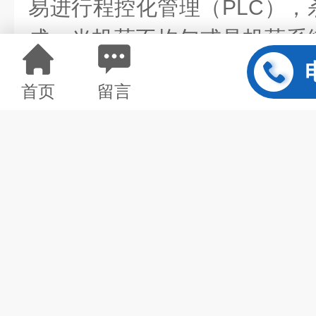
易进行程控化管理（PLC），
成，当投药不均匀或是投药系
要求的水将进入使用系统，待
首页
留言
经受到不合格水的侵害。膜生
世纪末发展起来的，是膜分离
结合的新型废水处理技术。它
化反应池中的活性污泥和大分
污泥浓度因此大大提高，水力停
污泥停留时间（SRT）可以分
物质在反应器中不断反应、降